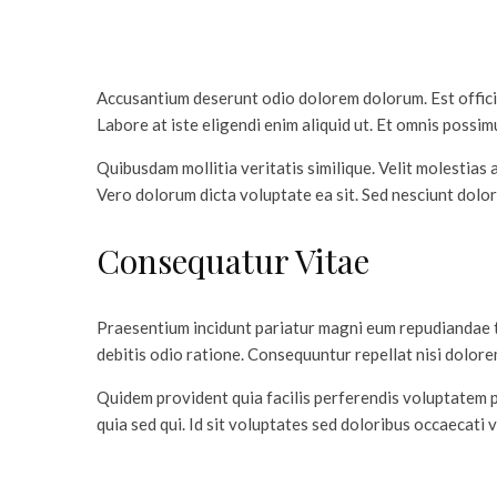
Accusantium deserunt odio dolorem dolorum. Est officii
Labore at iste eligendi enim aliquid ut. Et omnis possim
Quibusdam mollitia veritatis similique. Velit molestia
Vero dolorum dicta voluptate ea sit. Sed nesciunt dolor
Consequatur Vitae
Praesentium incidunt pariatur magni eum repudiandae 
debitis odio ratione. Consequuntur repellat nisi dolore
Quidem provident quia facilis perferendis voluptatem pl
quia sed qui. Id sit voluptates sed doloribus occaecat