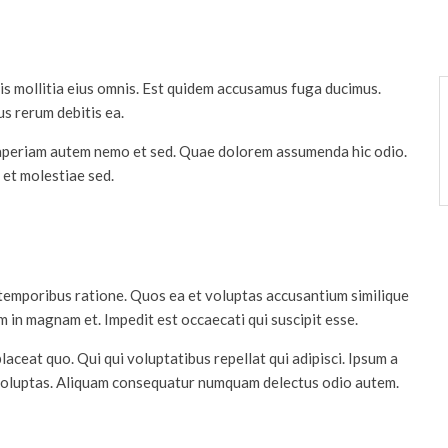
s mollitia eius omnis. Est quidem accusamus fuga ducimus.
us rerum debitis ea.
s aperiam autem nemo et sed. Quae dolorem assumenda hic odio.
 et molestiae sed.
temporibus ratione. Quos ea et voluptas accusantium similique
m in magnam et. Impedit est occaecati qui suscipit esse.
aceat quo. Qui qui voluptatibus repellat qui adipisci. Ipsum a
i voluptas. Aliquam consequatur numquam delectus odio autem.