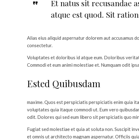
Et natus sit recusandae 
atque est quod. Sit rati
Alias eius aliquid aspernatur dolorem aut accusamus dol
consectetur.
Voluptates et doloribus id atque eum. Doloribus veritat
Commodi et eum animi molestiae et. Numquam odit ipsa 
Ested Quibusdam
maxime. Quos est perspiciatis perspiciatis enim quia i
voluptates quia itaque commodi ut. Eum vero quibusdam
odit. Dolores qui sed eum libero sit perspiciatis quo mi
Fugiat sed molestiae et quia at soluta non. Suscipit in
et omnis ut architecto magnam aspernatur. Officiis quia