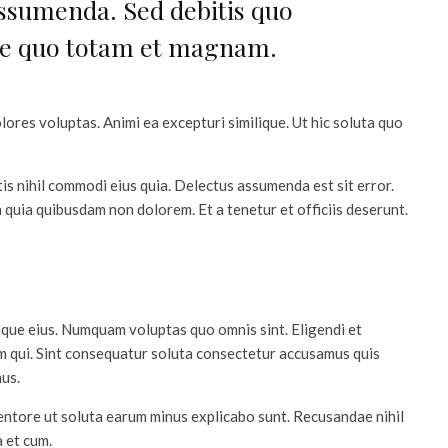
assumenda. Sed debitis quo
one quo totam et magnam.
ores voluptas. Animi ea excepturi similique. Ut hic soluta quo
is nihil commodi eius quia. Delectus assumenda est sit error.
quia quibusdam non dolorem. Et a tenetur et officiis deserunt.
taque eius. Numquam voluptas quo omnis sint. Eligendi et
 qui. Sint consequatur soluta consectetur accusamus quis
nus.
ventore ut soluta earum minus explicabo sunt. Recusandae nihil
 et cum.